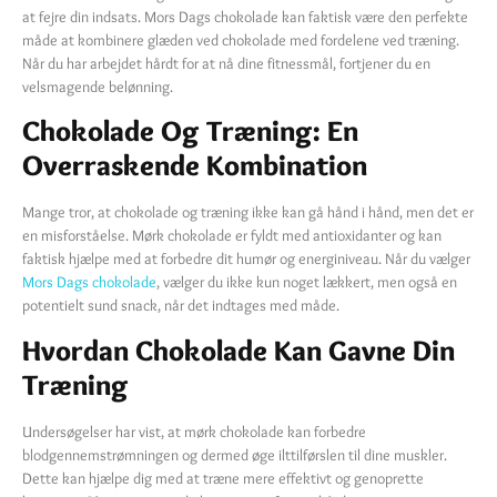
at fejre din indsats. Mors Dags chokolade kan faktisk være den perfekte
måde at kombinere glæden ved chokolade med fordelene ved træning.
Når du har arbejdet hårdt for at nå dine fitnessmål, fortjener du en
velsmagende belønning.
Chokolade Og Træning: En
Overraskende Kombination
Mange tror, at chokolade og træning ikke kan gå hånd i hånd, men det er
en misforståelse. Mørk chokolade er fyldt med antioxidanter og kan
faktisk hjælpe med at forbedre dit humør og energiniveau. Når du vælger
Mors Dags chokolade
, vælger du ikke kun noget lækkert, men også en
potentielt sund snack, når det indtages med måde.
Hvordan Chokolade Kan Gavne Din
Træning
Undersøgelser har vist, at mørk chokolade kan forbedre
blodgennemstrømningen og dermed øge ilttilførslen til dine muskler.
Dette kan hjælpe dig med at træne mere effektivt og genoprette