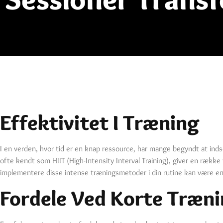
Effektivitet I Træning
I en verden, hvor tid er en knap ressource, har mange begyndt at inds
ofte kendt som HIIT (High-Intensity Interval Training), giver en rækk
implementere disse intense træningsmetoder i din rutine kan være en
Fordele Ved Korte Træni