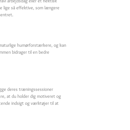
avl arbejdsdag eller et hektisk
re lige så effektive, som længere
centret.
 naturlige humørforstærkere, og kan
ammen bidrager til en bedre
lægge deres træningssessioner
re, at du holder dig motiveret og
tende indsigt og værktøjer til at