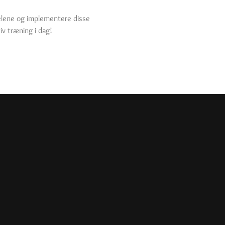
delene og implementere disse
iv træning i dag!