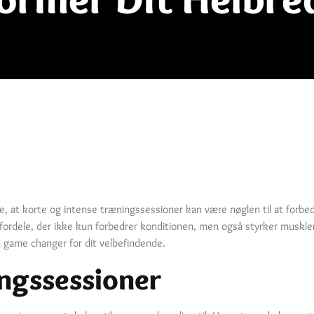
e, at korte og intense træningssessioner kan være nøglen til at forbed
e fordele, der ikke kun forbedrer konditionen, men også styrker muskle
 game changer for dit velbefindende.
ngssessioner