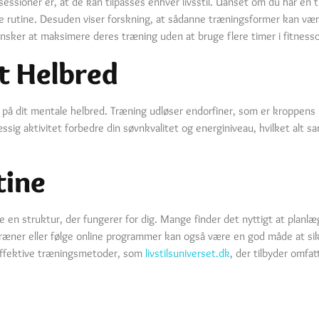
sioner er, at de kan tilpasses enhver livsstil. Uanset om du har en tr
aglige rutine. Desuden viser forskning, at sådanne træningsformer kan væ
 ønsker at maksimere deres træning uden at bruge flere timer i fitness
t Helbred
g på dit mentale helbred. Træning udløser endorfiner, som er kroppens
ig aktivitet forbedre din søvnkvalitet og energiniveau, hvilket alt s
tine
nde en struktur, der fungerer for dig. Mange finder det nyttigt at plan
træner eller følge online programmer kan også være en god måde at sik
effektive træningsmetoder, som
livstilsuniverset.dk
, der tilbyder omfat