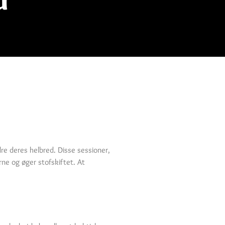
re deres helbred. Disse sessioner,
rne og øger stofskiftet. At