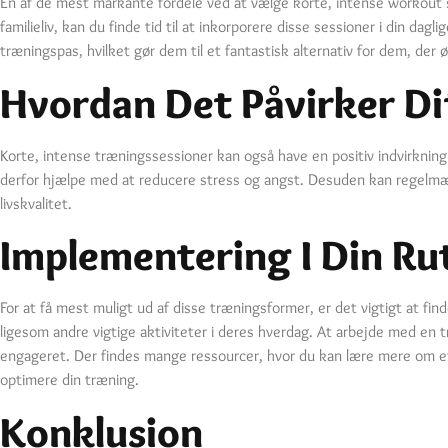
En af de mest markante fordele ved at vælge korte, intense workout ses
familieliv, kan du finde tid til at inkorporere disse sessioner i din d
træningspas, hvilket gør dem til et fantastisk alternativ for dem, der
Hvordan Det Påvirker Di
Korte, intense træningssessioner kan også have en positiv indvirknin
derfor hjælpe med at reducere stress og angst. Desuden kan regelmæss
livskvalitet.
Implementering I Din Ru
For at få mest muligt ud af disse træningsformer, er det vigtigt at fi
ligesom andre vigtige aktiviteter i deres hverdag. At arbejde med en 
engageret. Der findes mange ressourcer, hvor du kan lære mere om 
optimere din træning.
Konklusion