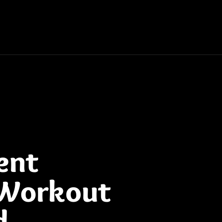
ent
 Workout
d