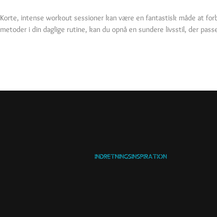
Korte, intense workout sessioner kan være en fantastisk måde at forb
metoder i din daglige rutine, kan du opnå en sundere livsstil, der pass