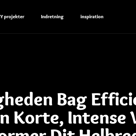
IY projekter
Indretning
inspiration
heden Bag Effici
n Korte, Intense
ormer Dit Helbre