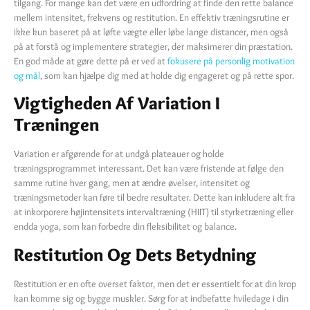
tilgang. For mange kan det være en udfordring at finde den rette balance
mellem intensitet, frekvens og restitution. En effektiv træningsrutine er
ikke kun baseret på at løfte vægte eller løbe lange distancer, men også
på at forstå og implementere strategier, der maksimerer din præstation.
En god måde at gøre dette på er ved at
fokusere på personlig motivation
og mål
, som kan hjælpe dig med at holde dig engageret og på rette spor.
Vigtigheden Af Variation I
Træningen
Variation er afgørende for at undgå plateauer og holde
træningsprogrammet interessant. Det kan være fristende at følge den
samme rutine hver gang, men at ændre øvelser, intensitet og
træningsmetoder kan føre til bedre resultater. Dette kan inkludere alt fra
at inkorporere højintensitets intervaltræning (HIIT) til styrketræning eller
endda yoga, som kan forbedre din fleksibilitet og balance.
Restitution Og Dets Betydning
Restitution er en ofte overset faktor, men det er essentielt for at din krop
kan komme sig og bygge muskler. Sørg for at indbefatte hviledage i din