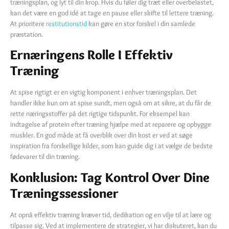
træningsplan, og lyt til din krop. Hvis du føler dig træt eller overbelastet,
kan det være en god idé at tage en pause eller skifte til lettere træning.
At prioritere
restitutionstid
kan gøre en stor forskel i din samlede
præstation.
Ernæringens Rolle I Effektiv
Træning
At spise rigtigt er en vigtig komponent i enhver træningsplan. Det
handler ikke kun om at spise sundt, men også om at sikre, at du får de
rette næringsstoffer på det rigtige tidspunkt. For eksempel kan
indtagelse af protein efter træning hjælpe med at reparere og opbygge
muskler. En god måde at få overblik over din kost er ved at søge
inspiration fra forskellige kilder, som kan guide dig i at vælge de bedste
fødevarer til din træning.
Konklusion: Tag Kontrol Over Dine
Træningssessioner
At opnå effektiv træning kræver tid, dedikation og en vilje til at lære og
tilpasse sig. Ved at implementere de strategier, vi har diskuteret, kan du