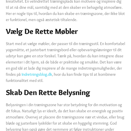
kreativitet. En velindrettet træningsplads kan motivere og inspirere dig
til at nå dine mål, samtidig med at den skaber en behagelig atmosfære.
Her er nogle tips til, hvordan du kan skabe en træningszone, der ikke blot
er funktionel, men også æstetisk tiltalende.
Vælg De Rette Møbler
Start med at vælge møbler, der passer til din træningsstil. En komfortabel
yogamåtte, et justerbart træningsbord eller opbevaringsløsninger til dit
udstyr kan gøre en stor forskel. Tænk på, hvordan du kan integrere disse
elementer i dit hjem, så de både er praktiske og smukke. Det kan være
en god idé at lade dig inspirere af de mange indretningsmuligheder, der
findes på
Indretningsblog.dk
, hvor du kan finde tips til at kombinere
funktionalitet med stil.
Skab Den Rette Belysning
Belysningen i din træningszone har stor betydning for din motivation og
dit fokus. Naturligt lys er ideelt, da det kan skabe en energisk og positiv
atmosfære. Overvej at placere din træningszone nær et vindue, eller brug
bløde og justerbare lyskilder for at skabe en hyggelig stemning. God
belysning kan også gøre det nemmere at følge instruktioner under