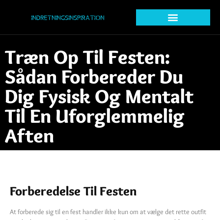
Træn Op Til Festen:
Sådan Forbereder Du
Dig Fysisk Og Mentalt
Til En Uforglemmelig
Aften
Forberedelse Til Festen
At forberede sig til en fest handler ikke kun om at vælge det rette outfit