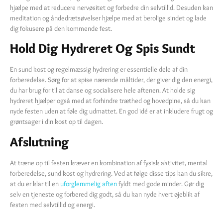
hjælpe med at reducere nervøsitet og forbedre din selvtillid. Desuden kan
meditation og åndedrætsøvelser hjælpe med at berolige sindet og lade
dig fokusere på den kommende fest.
Hold Dig Hydreret Og Spis Sundt
En sund kost og regelmæssig hydrering er essentielle dele af din
forberedelse. Sørg for at spise nærende måltider, der giver dig den energi,
du har brug for til at danse og socialisere hele aftenen. At holde sig
hydreret hjælper også med at forhindre træthed og hovedpine, så du kan
nyde festen uden at føle dig udmattet. En god idé er at inkludere frugt og
grøntsager i din kost op til dagen.
Afslutning
At træne op til festen kræver en kombination af fysisk aktivitet, mental
forberedelse, sund kost og hydrering. Ved at følge disse tips kan du sikre,
at du er klar til en
uforglemmelig aften
fyldt med gode minder. Gør dig
selv en tjeneste og forbered dig godt, så du kan nyde hvert øjeblik af
festen med selvtillid og energi.