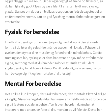
og planlægge sin make-up. Det er også vigtigt at træne op til festen, så
du kan føle dig godt tilpas og være klar til en aften fyldt med sjov og
glæde. Uanset om det er en bryllupsreception, en fødselsdagsfest eller
en fest med vennerne, kan en god fysisk og mental forberedelse gøre en
stor forskel.
Fysisk Forberedelse
En effektiv træningsrutine kan hjælpe dig med at opnå den ønskede
form, så du føler dig selvsikker, når du træder ind i lokalet. Fokuser på
øvelser, der styrker dine muskler og forbedrer din udholdenhed. Cardio-
træning som løb, cykling eller dans kan være en sjov måde at forberede
sig på, samtidig med at du brænder kalorier af. Husk at inkludere
styrketræning for at tone din krop. Du vil takke dig selv senere, når du
kan bevæge dig frit og komfortabelt i dit festtøj.
Mental Forberedelse
Det er ikke kun kroppen, der skal forberedes; den mentale tilstand er lige
så vigtig. Visualiseringsteknikker kan være en effektiv måde at forberede
sig på festens sociale aspekter. Tænk over, hvordan du ønsker at
interagere med andre, og forestil dig, hvordan du vil føle dig. Dette kan